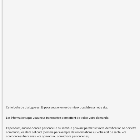
de l'été (Georges Brassens, Charles Aznavour,
Jacques Brel, Michel Berger, Alain Bashung,
etc…).
Il semblerait que cette possibilité ait disparu.
Impossible de télécharger "I love Legrand".
C'est très dommage car je mettais une série
sur clé USB pour l'écouter en voiture, dans le
train, par exemple, hors connexion.
Savez-vous si cela a été fait
intentionnellement ou si je me trompe ?
Merci pour votre réponse.
Cordialement.
P. Moro
Cette boîte de dialogue est là pour vous orienter du mieux possible sur notre site.
Les informations que vous nous transmettez permettent de traiter votre demande.
Cependant, aucune donnée personnelle ou sensible pouvant permettre votre identification ne doit être
communiquée dans cet outil (comme par exemple des informations sur votre état de santé, vos
coordonnées bancaires, vos opinions ou convictions personnelles).
05/08/2019 - 10:12