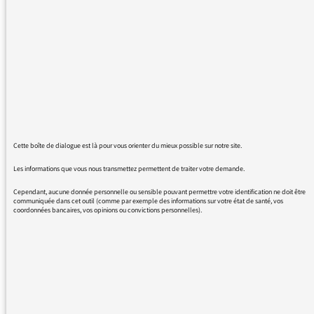
Bien cordialment. Clara
24/10/2016 - 15:46
Cette boîte de dialogue est là pour vous orienter du mieux possible sur notre site.
Quelques conseils :
Les informations que vous nous transmettez permettent de traiter votre demande.
pour podcaster : il est préférable de copier
Cependant, aucune donnée personnelle ou sensible pouvant permettre votre identification ne doit être
coller ce lien via le navigateur Firefox
communiquée dans cet outil (comme par exemple des informations sur votre état de santé, vos
coordonnées bancaires, vos opinions ou convictions personnelles).
(visiblement après test, il est tout à fait
possible de jouer avec le curseur d’avant en
arrière)
https://radiofrance-
podcast.net/podcast09/rss_10212.xml
voici un lien de diffusion podcast qui