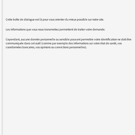
3) Continent sciences : voir votre lien RSS
pour le même problème :
Cette boîte de dialogue est là pour vous orienter du mieux possible sur notre site.
https://radiofrance-
Les informations que vous nous transmettez permettent de traiter votre demande.
podcast.net/podcast09/rss_16256.xml
Cependant, aucune donnée personnelle ou sensible pouvant permettre votre identification ne doit être
communiquée dans cet outil (comme par exemple des informations sur votre état de santé, vos
Pour info, pas de problèmes par exemple pour
coordonnées bancaires, vos opinions ou convictions personnelles).
l'émission "La conversation scientifique" pour
laquelle votre lien RSS montre bien les
derniers épisodes d'aout et septembre et que
je reçois bien sur mon smartphone :
https://radiofrance-
podcast.net/podcast09/rss_13957.xml
Merci d'avance pour votre aide sur ce
problème