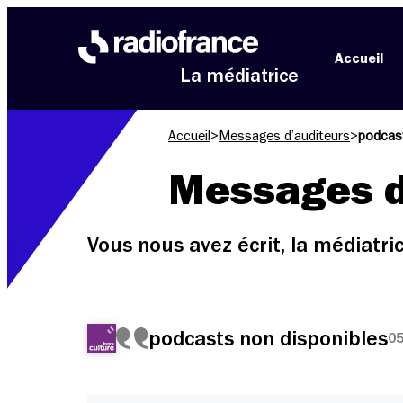
Aller au menu
Aller au contenu
Aller au pied de page
Accueil
La médiatrice
Accueil
>
Messages d’auditeurs
>
podcast
Messages d
Vous nous avez écrit, la médiatr
podcasts non disponibles
05