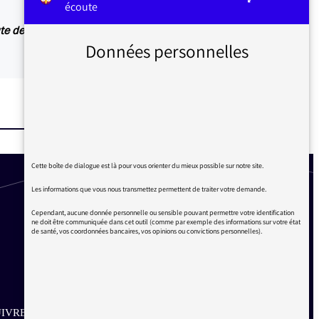
écoute
oute des conférences que sur une durée de 15
Données personnelles
Cette boîte de dialogue est là pour vous orienter du mieux possible sur notre site.
Les informations que vous nous transmettez permettent de traiter votre demande.
Cependant, aucune donnée personnelle ou sensible pouvant permettre votre identification
ne doit être communiquée dans cet outil (comme par exemple des informations sur votre état
de santé, vos coordonnées bancaires, vos opinions ou convictions personnelles).
IVRE SUR LES RÉSEAUX