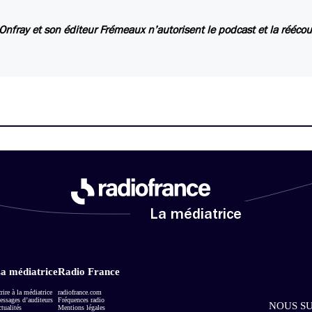
Onfray et son éditeur Frémeaux n’autorisent le podcast et la rééc
La médiatrice
a médiatrice
Radio France
rire à la médiatrice
radiofrance.com
ssages d’auditeurs
Fréquences radio
NOUS SU
tualités
Mentions légales