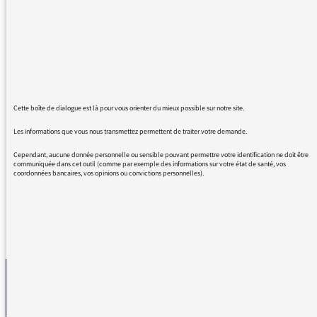
Aujourd'hui j'ai écouté l'émission de fin août
titrée "policiers indociles" et j'ai été très
touchée par les témoignages,
particulièrement le deuxième qui subit une
injustice criante et dont la famille en paye les
conséquences. S'il existe une possibilité de lui
transmettre un soutien moral ou financier je
Cette boîte de dialogue est là pour vous orienter du mieux possible sur notre site.
souhaiterais le faire.
Les informations que vous nous transmettez permettent de traiter votre demande.
Merci par avance et bravo, courage et force à
toute votre équipe !!
Cependant, aucune donnée personnelle ou sensible pouvant permettre votre identification ne doit être
communiquée dans cet outil (comme par exemple des informations sur votre état de santé, vos
coordonnées bancaires, vos opinions ou convictions personnelles).
REVENIR AUX MESSAGES