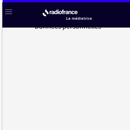
Aller au menu
Aller au contenu
Aller au pied de page
Radio France à votre écoute
Menu
La médiatrice
Données personnelles
Accueil
>
Messages d’auditeurs
>
Ponctuer ses propos d’un « Si Dieu veut »
Messages d’auditeurs
Vous nous avez écrit, la médiatrice vous répond
Ponctuer ses propos d’un « Si
25/03/2021 -
Dieu veut »
17:27
Bonjour, j'ai déjà entendu à plusieurs reprises
votre journaliste ponctuer ses propos d'un "Si