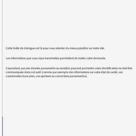
Dieu veut" ou équivalent. Tout en
reconnaissant le caractère culturel ou
automatique d'une telle expression, on ne
peut nier sa nature religieuse et donc son
incongruité sur une station généraliste et
laïque comme France Inter. Tous les athées
Cette boîte de dialogue est là pour vous orienter du mieux possible sur notre site.
matérialistes, beaucoup plus nombreux qu'on
ne le pense parce que silencieux, tressaillent
Les informations que vous nous transmettez permettent de traiter votre demande.
à l'écoute de ces expressions à remplacer
Cependant, aucune donnée personnelle ou sensible pouvant permettre votre identification ne doit être
d'urgence par des équivalents impartiaux.
communiquée dans cet outil (comme par exemple des informations sur votre état de santé, vos
coordonnées bancaires, vos opinions ou convictions personnelles).
REVENIR AUX MESSAGES