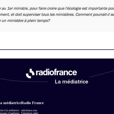
e au 1er ministre, pour faire croire que l'écologie est importante pou
ment, et doit superviser tous les ministères. Comment pourrait-il s
te un ministère à plein temps?
La médiatrice
a médiatrice
Radio France
rire à la médiatrice
radiofrance.com
ssages d’auditeurs
Fréquences radio