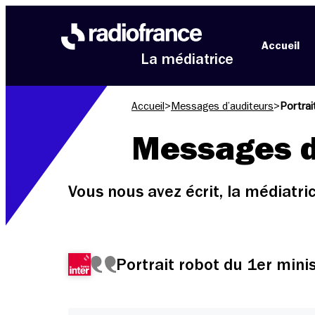
Aller au menu
Aller au contenu
Aller au pied de page
Accueil
La médiatrice
Accueil
>
Messages d’auditeurs
>
Portrai
Messages d
Vous nous avez écrit, la médiatr
Portrait robot du 1er mini