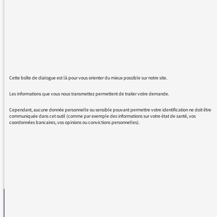
Eva Bester ! Votre voix pleine de malice, de
sourire, avec juste le brin de folie qu'il faut....
Je me délecte à chaque écoute de votre
émission.
Le choix des invités, les questions posées tout
est un enchantement, du début à la fin.
Et, ce soir, c'était drôle, on aurait dit que vous
Cette boîte de dialogue est là pour vous orienter du mieux possible sur notre site.
aviez trouvé votre alter ego, je n'ai entendu
que la fin mais, comme d'habitude, vos
Les informations que vous nous transmettez permettent de traiter votre demande.
échanges malicieux m'ont mise en joie. Je
Cependant, aucune donnée personnelle ou sensible pouvant permettre votre identification ne doit être
souhaitais que vous le sachiez.
communiquée dans cet outil (comme par exemple des informations sur votre état de santé, vos
coordonnées bancaires, vos opinions ou convictions personnelles).
REVENIR AUX MESSAGES