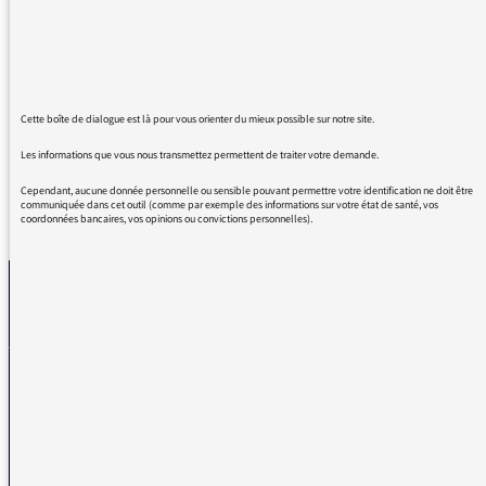
bon français, on dit "grièvement blessé".
L'appauvrissement de la langue française ne
figure pas au cahier des charges de France
Info, que je sache.
Cette boîte de dialogue est là pour vous orienter du mieux possible sur notre site.
Les informations que vous nous transmettez permettent de traiter votre demande.
Cependant, aucune donnée personnelle ou sensible pouvant permettre votre identification ne doit être
communiquée dans cet outil (comme par exemple des informations sur votre état de santé, vos
REVENIR AUX MESSAGES
coordonnées bancaires, vos opinions ou convictions personnelles).
La médiatrice
VOUS AVEZ UN PROBLÈME DE RÉCEPTION ?
Remplissez l’un de nos formulaires afin que nous puissions vous aider.