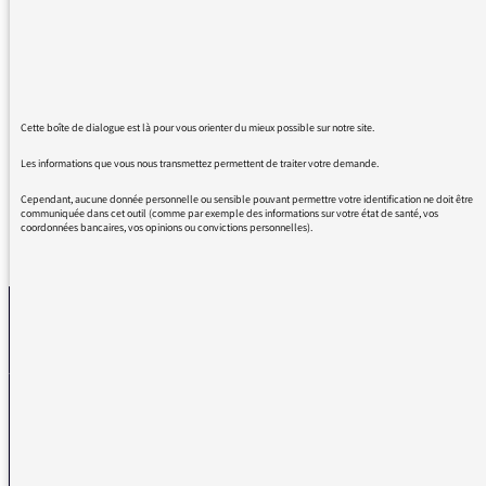
puissantes".
Mais s'il vous plaît, n'oubliez surtout pas
d'interviewer l'une des plus puissantes de
toutes, Anne Ernaux...
Merci...et belle journée..
Cette boîte de dialogue est là pour vous orienter du mieux possible sur notre site.
Les informations que vous nous transmettez permettent de traiter votre demande.
Cependant, aucune donnée personnelle ou sensible pouvant permettre votre identification ne doit être
communiquée dans cet outil (comme par exemple des informations sur votre état de santé, vos
coordonnées bancaires, vos opinions ou convictions personnelles).
REVENIR AUX MESSAGES
La médiatrice
VOUS AVEZ UN PROBLÈME DE RÉCEPTION ?