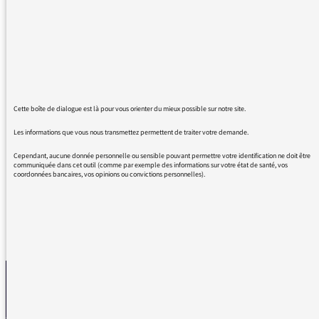
derrière chaque émission se trouve une
équipe de programmation , de techniciens ,
documentalistes , collaborateurs divers et
variés sans qui l'émission n'existe pas. Nous
voudrions nous joindre, mon épouse, et moi à
l'émotion ressentie ce matin et transmise par
Léa Salamé et Nicolas Demorand en
Cette boîte de dialogue est là pour vous orienter du mieux possible sur notre site.
hommage à leur compagnon de route
Les informations que vous nous transmettez permettent de traiter votre demande.
radiophonique. Merci de faire parvenir nos
pensées à la famille de Mathieu Sarda.
Cependant, aucune donnée personnelle ou sensible pouvant permettre votre identification ne doit être
communiquée dans cet outil (comme par exemple des informations sur votre état de santé, vos
coordonnées bancaires, vos opinions ou convictions personnelles).
REVENIR AUX MESSAGES