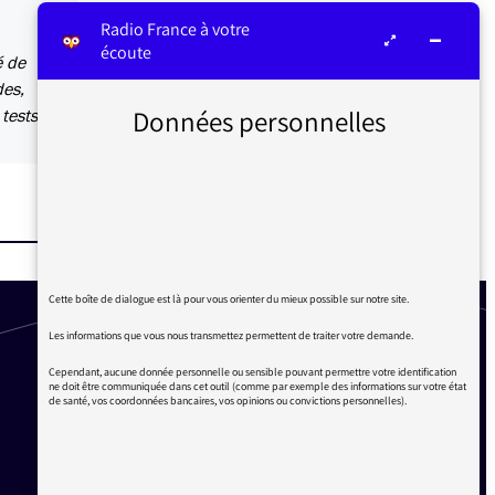
Radio France à votre
écoute
é de
des,
Données personnelles
tests ?
Cette boîte de dialogue est là pour vous orienter du mieux possible sur notre site.
Les informations que vous nous transmettez permettent de traiter votre demande.
Cependant, aucune donnée personnelle ou sensible pouvant permettre votre identification
ne doit être communiquée dans cet outil (comme par exemple des informations sur votre état
de santé, vos coordonnées bancaires, vos opinions ou convictions personnelles).