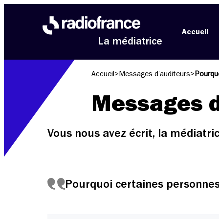
Aller au menu
Aller au contenu
Aller au pied de page
Accueil
La médiatrice
Accueil
>
Messages d’auditeurs
>
Pourquo
Messages d
Vous nous avez écrit, la médiatr
Pourquoi certaines personnes 