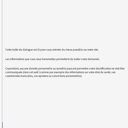
de Nice est évoquée la mort de dix enfants
niçois.
Non pas seulement niçois, au regard de la
tragédie, un peu de précision, merci
Cette boîte de dialogue est là pour vous orienter du mieux possible sur notre site.
20/07/2016 - 11:11
Les informations que vous nous transmettez permettent de traiter votre demande.
Cependant, aucune donnée personnelle ou sensible pouvant permettre votre identification ne doit être
communiquée dans cet outil (comme par exemple des informations sur votre état de santé, vos
coordonnées bancaires, vos opinions ou convictions personnelles).
Vous avez raison. Transmis à la rédaction.
REVENIR AUX MESSAGES