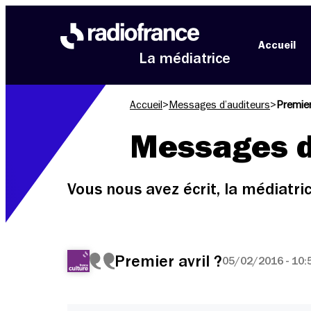
Aller au menu
Aller au contenu
Aller au pied de page
Accueil
La médiatrice
Accueil
>
Messages d’auditeurs
>
Premier
Messages d
Vous nous avez écrit, la médiatr
Premier avril ?
05/02/2016 - 10: