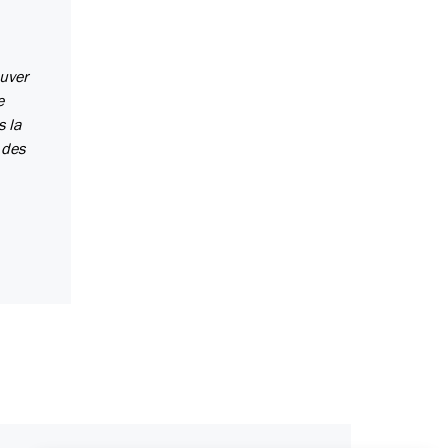
ouver
e
s la
 des