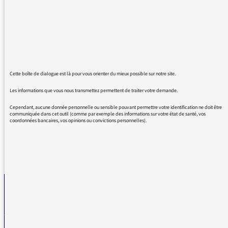
cesser avec cette notion de "première dame"
qui n'a pas court en France. C'est
insupportable !
C'est un manque de rigueur total. Or, c'est la
mission première d'un journaliste qui traite
l'information. Je n'en peux plus ! Mme Chirac
vient de décéder et toute la journée, il a été
Cette boîte de dialogue est là pour vous orienter du mieux possible sur notre site.
question de l'ex-première Dame. Ce n'est pas
Les informations que vous nous transmettez permettent de traiter votre demande.
sérieux ! Reprenez-vous !
Cependant, aucune donnée personnelle ou sensible pouvant permettre votre identification ne doit être
communiquée dans cet outil (comme par exemple des informations sur votre état de santé, vos
coordonnées bancaires, vos opinions ou convictions personnelles).
REVENIR AUX MESSAGES
La médiatrice