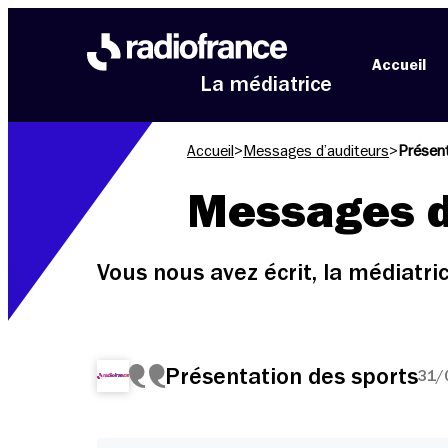
Aller au menu
Aller au contenu
Aller au pied de page
Accueil
La médiatrice
Accueil
>
Messages d’auditeurs
>
Présent
Messages d
Vous nous avez écrit, la médiatr
Présentation des sports
31/