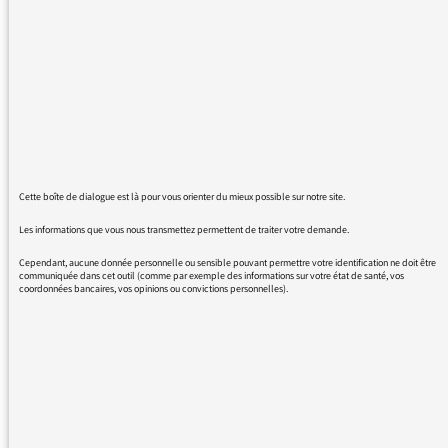
Aucune confirmation de message adressé
n'étant envoyée je ne sais pas si le précédent
est parvenu au médiateur. Il y a là une
amélioration à apporter.
Je m'élevais contre la prononciation de la
présentatrice à 9 heures samedi matin du
nom de Finkielkraut, inexplicablement, pour
Cette boîte de dialogue est là pour vous orienter du mieux possible sur notre site.
un personnage aussi connu à FC, transformée
en "Finkielcrotte". Ce n'est pas la première
Les informations que vous nous transmettez permettent de traiter votre demande.
fois, c'est très choquant; sans doute cette
Cependant, aucune donnée personnelle ou sensible pouvant permettre votre identification ne doit être
personne se trouve t-elle spirituelle. C'est une
communiquée dans cet outil (comme par exemple des informations sur votre état de santé, vos
coordonnées bancaires, vos opinions ou convictions personnelles).
manière sournoise d'afficher ses
détestations.Une forme de détestation
détestable.