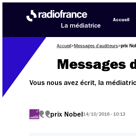
Aller au menu
Aller au contenu
Aller au pied de page
Accueil
La médiatrice
Accueil
>
Messages d’auditeurs
>
prix No
Messages d
Vous nous avez écrit, la médiatr
prix Nobel
14/10/2016 - 10:13