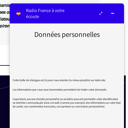
ansmis au service concerné par vos questions ou
Radio France à votre
s contributions sont relayées sur les antennes
écoute
iateur ou dans Les infos du médiateur, lettre
irent également des articles explicatifs à
Données personnelles
Cette boîte de dialogue est là pour vous orienter du mieux possible sur notre site.
Les informations que vous nous transmettez permettent de traiter votre demande.
Cependant, aucune donnée personnelle ou sensible pouvant permettre votre identification
ne doit être communiquée dans cet outil (comme par exemple des informations sur votre état
de santé, vos coordonnées bancaires, vos opinions ou convictions personnelles).