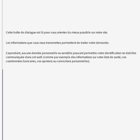
plus d'existence physique et politique depuis
1794 ! Ce vocable est très Parisien, Jacobin et
réellement dépréciatif. Merci d'utiliser 'région'
la prochaine fois. Cordialement.
Cette boîte de dialogue est là pour vous orienter du mieux possible sur notre site.
Les informations que vous nous transmettez permettent de traiter votre demande.
Cependant, aucune donnée personnelle ou sensible pouvant permettre votre identification ne doit être
REVENIR AUX MESSAGES
communiquée dans cet outil (comme par exemple des informations sur votre état de santé, vos
coordonnées bancaires, vos opinions ou convictions personnelles).
La médiatrice
VOUS AVEZ UN PROBLÈME DE RÉCEPTION ?
Remplissez l’un de nos formulaires afin que nous puissions vous aider.