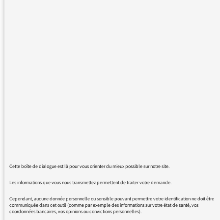
le déroulement d'une émission à la réécoute,
et même quand on met sur pause, on revient
au début si la pause dure ne serait-ce qu'une
minute. J'ose espérer que ce n'est pas pour
nous inciter à nous abonner au podcast ?
Et par ailleurs, mais là c'était déjà le cas avant
le nouveau site, quand je veux aller réécouter
les "scènes imaginaires" de Luc Bondy, je
tombe à chaque fois sur un spectacle de
lecture de J-L Trintignant, que j'adore, mais
j'aimerais bien aussi écouter les comédiens de
Luc Bondy...
Cette boîte de dialogue est là pour vous orienter du mieux possible sur notre site.
Les informations que vous nous transmettez permettent de traiter votre demande.
Cependant, aucune donnée personnelle ou sensible pouvant permettre votre identification ne doit être
communiquée dans cet outil (comme par exemple des informations sur votre état de santé, vos
28/01/2016 - 20:27
coordonnées bancaires, vos opinions ou convictions personnelles).