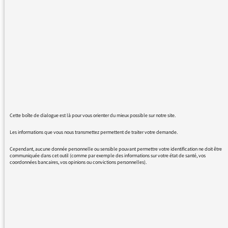
Jodorowsky.Apres 3 minute d'ecoute
l'emission retourne au debut. cela c'est deja
passe avec d'autres emissions.
Cette boîte de dialogue est là pour vous orienter du mieux possible sur notre site.
17/03/2016 - 20:39
Les informations que vous nous transmettez permettent de traiter votre demande.
Cependant, aucune donnée personnelle ou sensible pouvant permettre votre identification ne doit être
communiquée dans cet outil (comme par exemple des informations sur votre état de santé, vos
Avez-vous mis à jour votre navigateur ?
coordonnées bancaires, vos opinions ou convictions personnelles).
Le site de France Culture, comme beaucoup
d’autres sites, a besoin d’un navigateur récent
pour fonctionner correctement. Je sous
suggère d’utiliser Chrome ou Firefox pour cela.