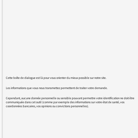
n'y a pas d'amélioration. Je ne peux pas
correctement réécouter une emission. Je vous
donne un exemple...Hors champs, la dispute.
Au bout d'à peu près vingt minutes l'emission
s'arrête net. Quand je réappuis sur lecture,
cela revient au début. Et cela depuis que le
site de France Culture a changé.
Cette boîte de dialogue est là pour vous orienter du mieux possible sur notre site.
Les informations que vous nous transmettez permettent de traiter votre demande.
15/03/2016 - 13:46
Cependant, aucune donnée personnelle ou sensible pouvant permettre votre identification ne doit être
communiquée dans cet outil (comme par exemple des informations sur votre état de santé, vos
coordonnées bancaires, vos opinions ou convictions personnelles).
Avez-vous mis à jour votre navigateur ?
Le site de France Culture, comme beaucoup
d’autres sites, a