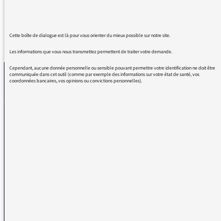
Cette boîte de dialogue est là pour vous orienter du mieux possible sur notre site.
REVENIR AUX MESSAGES
Les informations que vous nous transmettez permettent de traiter votre demande.
Cependant, aucune donnée personnelle ou sensible pouvant permettre votre identification ne doit être
communiquée dans cet outil (comme par exemple des informations sur votre état de santé, vos
coordonnées bancaires, vos opinions ou convictions personnelles).
La médiatrice
VOUS AVEZ UN PROBLÈME DE RÉCEPTION ?
Remplissez l’un de nos formulaires afin que nous puissions vous aider.
Réception FM/DAB
Réception numérique