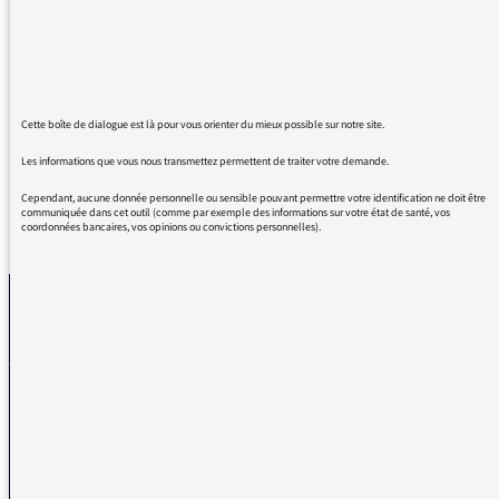
excellente ! Je ne sais pas qui est le/la DJ
entre 9 et 11h environ en semaine mais je
tiens à le remercier parce que, étant en
télétravail, cette musique me motive et m'aide
à garder la pêche ! Donc merci Fip !
Cette boîte de dialogue est là pour vous orienter du mieux possible sur notre site.
Les informations que vous nous transmettez permettent de traiter votre demande.
Cependant, aucune donnée personnelle ou sensible pouvant permettre votre identification ne doit être
communiquée dans cet outil (comme par exemple des informations sur votre état de santé, vos
coordonnées bancaires, vos opinions ou convictions personnelles).
REVENIR AUX MESSAGES
La médiatrice
VOUS AVEZ UN PROBLÈME DE RÉCEPTION ?
Remplissez l’un de nos formulaires afin que nous puissions vous aider.