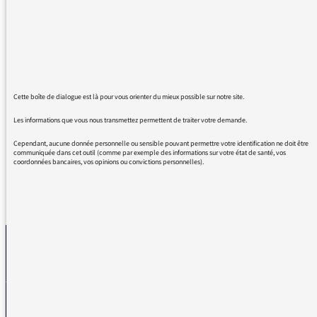
grand intérêt chaque samedi matin et que
j'apprécie beaucoup.
Je remarque que la programmation musicale
qui l'accompagne est toujours formidable. Je
crois avoir reconnu ce matin "la mort" de Léo
Ferré. Il est dommage que vous n'annonciez
Cette boîte de dialogue est là pour vous orienter du mieux possible sur notre site.
pas les airs chantés durant l'émission. Quoi
qu'il en soit, je vous félicite pour vos choix !
Les informations que vous nous transmettez permettent de traiter votre demande.
Cependant, aucune donnée personnelle ou sensible pouvant permettre votre identification ne doit être
communiquée dans cet outil (comme par exemple des informations sur votre état de santé, vos
coordonnées bancaires, vos opinions ou convictions personnelles).
REVENIR AUX MESSAGES
La médiatrice