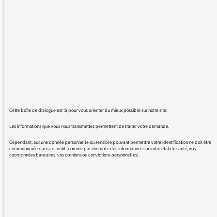
folk très cuivré (entendez trompettes) diffusé
avant I walk the line de Johnny Cash dans
samedi matin entre 5h et 7h.
Plus largement, je trouve dommage d'avoir à
m'adresser au médiateur pour prendre
connaissance d'une playlist : pourquoi n'est-il
pas possible en 2017 d'avoir l'affichage des
morceaux diffusés la nuit ?
Cette boîte de dialogue est là pour vous orienter du mieux possible sur notre site.
Les informations que vous nous transmettez permettent de traiter votre demande.
Cependant, aucune donnée personnelle ou sensible pouvant permettre votre identification ne doit être
communiquée dans cet outil (comme par exemple des informations sur votre état de santé, vos
10/07/2017 - 10:38
coordonnées bancaires, vos opinions ou convictions personnelles).
BO FILM : E.T.
PAR JOHN WILLIAMS