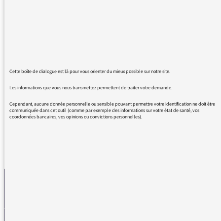
Lefébure et Bruno Duvic (ndrl) expliquant le
traitement de l'info du 14 février et je vous en
félicite. Vos commentaires sont pertinents et
clairs ils m'ont permis de reconstituer les
circonstances et les objectifs de vos journaux.
Merci et bravo pour votre excellent travail.
https://mediateur.radiofrance.com/rendez-
Cette boîte de dialogue est là pour vous orienter du mieux possible sur notre site.
vous/les-coulisses-du-journal-de-13h00-de-
Les informations que vous nous transmettez permettent de traiter votre demande.
france-inter-bruno-duvic/
Cependant, aucune donnée personnelle ou sensible pouvant permettre votre identification ne doit être
communiquée dans cet outil (comme par exemple des informations sur votre état de santé, vos
coordonnées bancaires, vos opinions ou convictions personnelles).
REVENIR AUX MESSAGES
La médiatrice