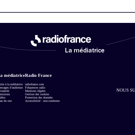
La médiatrice
a médiatrice
Radio France
rire à la médiatrice
radiofrance.com
ssages d’auditeurs
Fréquences radio
NOUS SU
tualités
Mentions légales
missions
Gestion des cookies
déos
Protection des données
an du site
Accessibilité : non-conforme