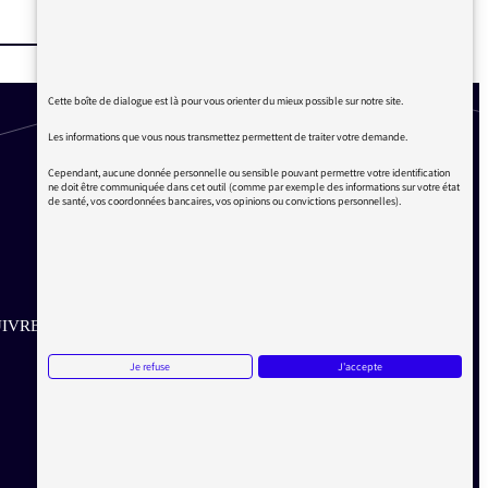
Cette boîte de dialogue est là pour vous orienter du mieux possible sur notre site.
Les informations que vous nous transmettez permettent de traiter votre demande.
Cependant, aucune donnée personnelle ou sensible pouvant permettre votre identification
ne doit être communiquée dans cet outil (comme par exemple des informations sur votre état
de santé, vos coordonnées bancaires, vos opinions ou convictions personnelles).
IVRE SUR LES RÉSEAUX
Je refuse
J'accepte
Aller sur la page Twitter de la Médiatrice
Aller sur la page Facebook de la Médiatrice
Aller sur la page Instagram de la Médiatrice