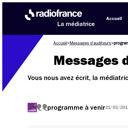
Aller au menu
Aller au contenu
Aller au pied de page
Accueil
La médiatrice
Accueil
>
Messages d’auditeurs
>
progra
Messages d
Vous nous avez écrit, la médiatr
programme à venir
21/03/2016