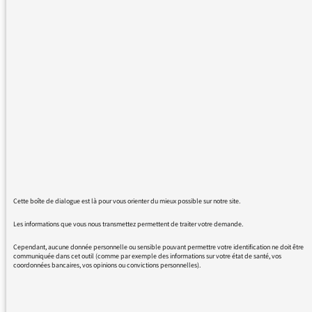
je suis abonné podcast depuis des années: la
marche des sciences, continent science,
planète terre, révolutions médicales etc.
Je reçois d'autre part le Lettre de FCulture qui,
je crois, n'a pas signalé de disparition
d'émissions "institutionnelles" comme celles
que j'évoque.
Pouvez-vous me renseigner svp.
Merci
Cette boîte de dialogue est là pour vous orienter du mieux possible sur notre site.
Philippe
Les informations que vous nous transmettez permettent de traiter votre demande.
Cependant, aucune donnée personnelle ou sensible pouvant permettre votre identification ne doit être
communiquée dans cet outil (comme par exemple des informations sur votre état de santé, vos
coordonnées bancaires, vos opinions ou convictions personnelles).
30/08/2016 - 14:50