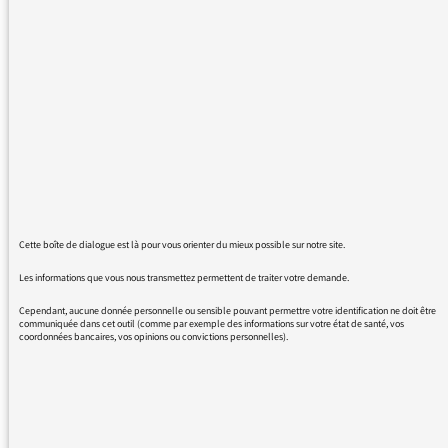
toutes les pages que je vise sont
inaccessibles. Est-ce normal ?
C'est vraiment nécessaire de pouvoir
s'organiser ... pendant combien de temps
encore ?
Merci pour votre réponse...
Cette boîte de dialogue est là pour vous orienter du mieux possible sur notre site.
Les informations que vous nous transmettez permettent de traiter votre demande.
07/03/2016 - 17:51
Cependant, aucune donnée personnelle ou sensible pouvant permettre votre identification ne doit être
communiquée dans cet outil (comme par exemple des informations sur votre état de santé, vos
coordonnées bancaires, vos opinions ou convictions personnelles).
Cela fonctionne normalement en cliquant sur
la grille des programmes
https://www.franceculture.fr/programmes
ou sur "émissions et podcasts" puis ensuite