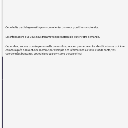
référence internationale de la critique
cinématographique, écoutée et téléchargée
dans le monde entier.
Cette boîte de dialogue est là pour vous orienter du mieux possible sur notre site.
Les informations que vous nous transmettez permettent de traiter votre demande.
REVENIR AUX MESSAGES
Cependant, aucune donnée personnelle ou sensible pouvant permettre votre identification ne doit être
communiquée dans cet outil (comme par exemple des informations sur votre état de santé, vos
coordonnées bancaires, vos opinions ou convictions personnelles).
La médiatrice
VOUS AVEZ UN PROBLÈME DE RÉCEPTION ?
Remplissez l’un de nos formulaires afin que nous puissions vous aider.