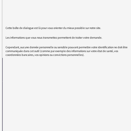
Handicap » Si on ne peut pas entendre du
français courant correct sur France Culture ...
que doit on écouter ?
Cette boîte de dialogue est là pour vous orienter du mieux possible sur notre site.
Les informations que vous nous transmettez permettent de traiter votre demande.
REVENIR AUX MESSAGES
Cependant, aucune donnée personnelle ou sensible pouvant permettre votre identification ne doit être
communiquée dans cet outil (comme par exemple des informations sur votre état de santé, vos
coordonnées bancaires, vos opinions ou convictions personnelles).
La médiatrice
VOUS AVEZ UN PROBLÈME DE RÉCEPTION ?
Remplissez l’un de nos formulaires afin que nous puissions vous aider.