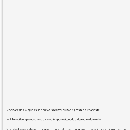
(comme « aude »), cette prononciation fautive
de la plupart des « o » en début et milieu de
mots se répand hélas comme une traînée de
poudre sur les antennes de Radio-France.
Chose impensable il y a quelques années, on
entend, par exemple, « colère » dit avec le « o »
fermé de « chaud » (signe phonétique [o]),
quand ce devrait bien sûr être avec celui,
ouvert, de « pomme » (signe phonétique [ɔ]).
De même les substantifs « solution,
provocation, chronologie, odyssée, origine,
commentaire, solide, profit, psychologie,
bonheur, violence etc. » (des centaines
d’autres exemples existent), devraient se dire
sans exception avec ce même « o » clair de «
comme », quand c’est leur fermeture épaisse,
Cette boîte de dialogue est là pour vous orienter du mieux possible sur notre site.
empâtée, disgracieuse, qui se généralise au
Les informations que vous nous transmettez permettent de traiter votre demande.
contraire sur nos ondes.
Cependant, aucune donnée personnelle ou sensible pouvant permettre votre identification ne doit être