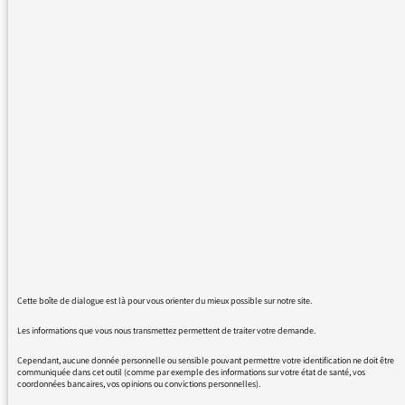
nouvelle chronique dans la matinale de
Monsieur COHEN "La chronique bonne
nouvelle". Ainsi, nous pourrions dès le matin
entendre qu'en France et dans le monde, il
existe des initiatives, des projets intelligents,
(mais pas que !), qu'une loi, la mise en place
d'un nouveau dispositif gouvernemental par
exemple (sans parti pris) est une bonne
chose,..........
Merci à vous
Cette boîte de dialogue est là pour vous orienter du mieux possible sur notre site.
Les informations que vous nous transmettez permettent de traiter votre demande.
29/06/2017 - 15:20
Cependant, aucune donnée personnelle ou sensible pouvant permettre votre identification ne doit être
communiquée dans cet outil (comme par exemple des informations sur votre état de santé, vos
coordonnées bancaires, vos opinions ou convictions personnelles).