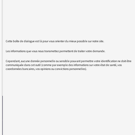
nous dire pourquoi le psg pouvait gagner. Ce
matin rebelote re-bassinage pour nous dire
pourquoi le psg n'a pas gagné. Certains
aiment le foot (pas moi) mais de grâce ne
nous gavez pas de ce sport (ou business). Et
puis il n'y pas pas que le psg que je sache.
Cette boîte de dialogue est là pour vous orienter du mieux possible sur notre site.
Sinon vous faîtes du très bon travail de
'informations.
Les informations que vous nous transmettez permettent de traiter votre demande.
Cependant, aucune donnée personnelle ou sensible pouvant permettre votre identification ne doit être
communiquée dans cet outil (comme par exemple des informations sur votre état de santé, vos
coordonnées bancaires, vos opinions ou convictions personnelles).
REVENIR AUX MESSAGES
La médiatrice