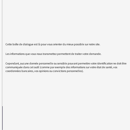
incompréhension sur la présence de
psychanalystes dans un nombre incroyable
d'emmissions!!
Déjà cet été et maintenant à la rentrée.
Quand on voit ce que pense beaucoup de
pays étrangers de cette théorie, ainsi que moi
d'ailleurs.
Cette boîte de dialogue est là pour vous orienter du mieux possible sur notre site.
Cela m'irrite suffisamment pour que je vous
Les informations que vous nous transmettez permettent de traiter votre demande.
écrive pour la première fois.
Bien cordialement.
Cependant, aucune donnée personnelle ou sensible pouvant permettre votre identification ne doit être
communiquée dans cet outil (comme par exemple des informations sur votre état de santé, vos
coordonnées bancaires, vos opinions ou convictions personnelles).
REVENIR AUX MESSAGES