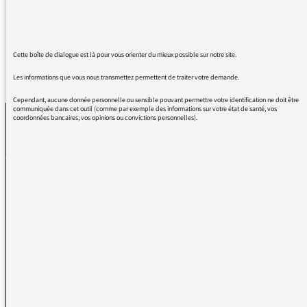
abondamment la psychose mondiale.
Cette boîte de dialogue est là pour vous orienter du mieux possible sur notre site.
REVENIR AUX MESSAGES
Les informations que vous nous transmettez permettent de traiter votre demande.
Cependant, aucune donnée personnelle ou sensible pouvant permettre votre identification ne doit être
communiquée dans cet outil (comme par exemple des informations sur votre état de santé, vos
coordonnées bancaires, vos opinions ou convictions personnelles).
La médiatrice
VOUS AVEZ UN PROBLÈME DE RÉCEPTION ?
Remplissez l’un de nos formulaires afin que nous puissions vous aider.
Réception FM/DAB