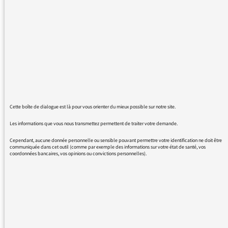
blague ??? Chanel , marque de luxe , des plus
polluantes comme toutes les marques de luxe
de prêt à porter et de cosmétiques ? Avec
réflexions hautement philosophiques des
comédiens sur les rides ? Euh .... on en parle
?? Allez je retourne sur culture ... depuis des
années j’ecoute , affligée , la dégradation de
vos programmes , l’arret Des émissions les
plus intéressantes sûrement car trop «
Cette boîte de dialogue est là pour vous orienter du mieux possible sur notre site.
engagées « ? Là on touche le fond , après les
suv , les banques , Chanel ! Au début je riais à
Les informations que vous nous transmettez permettent de traiter votre demande.
l’ecoute De cette pub et puis ce matin ça m’a
Cependant, aucune donnée personnelle ou sensible pouvant permettre votre identification ne doit être
finalement trop agacée, sentiment qu’on me
communiquée dans cet outil (comme par exemple des informations sur votre état de santé, vos
coordonnées bancaires, vos opinions ou convictions personnelles).
prenne pour une conne . Votre course à
l’audimat vous perd. Pour finir sur du positif ,
j’adresse Remerciements et encouragements
aux grévistes . Bien à vous.