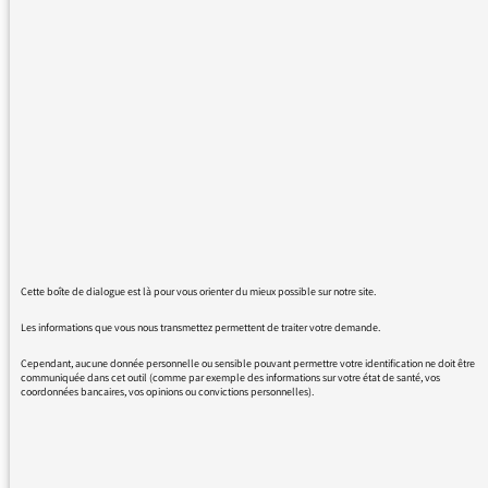
La Fondation de France ne mérite pas l'excès
d'honneur et d'antenne que France Inter lui
consacre, via ses pubs pour des legs en
particulier. Les frais de fonctionnement de la
Fondation de France sont totalement
excessifs, avec des "permanents" assidus
seulement aux déjeuners dans des
restaurants étoilés. Tous les adhérents ayant
cotoyé de près la Fondation de France sont
écoeurés par cette dérive, et par l'obligation
de passer sous leurs fourches caudines.
Cette boîte de dialogue est là pour vous orienter du mieux possible sur notre site.
Les informations que vous nous transmettez permettent de traiter votre demande.
Cependant, aucune donnée personnelle ou sensible pouvant permettre votre identification ne doit être
communiquée dans cet outil (comme par exemple des informations sur votre état de santé, vos
coordonnées bancaires, vos opinions ou convictions personnelles).
30/12/2015 - 10:25