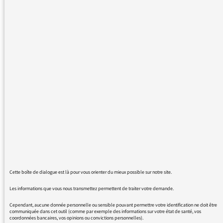
écolo, pour les valeurs et pas par militantisme,
n'ayant jamais adhéré à un parti politique
quel qu'il soit. Je suis engagée dans le monde
associatif. Je suis fonctionnaire territoriale, et
ce matin je suis choquée par les propos que
j'ai entendu.
Déjà je m'interroge sur l'édito économique,
qui a l'air d'être rédigé par Matignon ou
l'Elysée ou l'ENA ou Bercy.... Bernard Marris
me manque terriblement. Je trouve qu'il serait
bon de remettre un peu de débat d'idées
dans ce thème.
Mais ce matin, c'était la goutte d'eau :
publicité pour Jaguar !!!!!
Cette boîte de dialogue est là pour vous orienter du mieux possible sur notre site.
Non mais franchement, ce n'est pas
sérieux?????
Les informations que vous nous transmettez permettent de traiter votre demande.
Comment pouvez-vous diffuser une publicité
Cependant, aucune donnée personnelle ou sensible pouvant permettre votre identification ne doit être
communiquée dans cet outil (comme par exemple des informations sur votre état de santé, vos
pour cette marque de voiture? Est-ce que vous
coordonnées bancaires, vos opinions ou convictions personnelles).