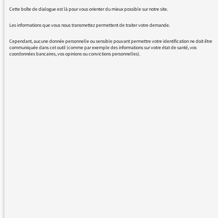
Cette boîte de dialogue est là pour vous orienter du mieux possible sur notre site.
De manière pllus anecdotique, est ce qu'il y a
Les informations que vous nous transmettez permettent de traiter votre demande.
vraiment un public (sur FI) pour certaines
Cependant, aucune donnée personnelle ou sensible pouvant permettre votre identification ne doit être
publicités
communiquée dans cet outil (comme par exemple des informations sur votre état de santé, vos
coordonnées bancaires, vos opinions ou convictions personnelles).
comme celles pour la MatMut ou pour la
création d'entreprise, qui me
sont particulièrement insupportables (C'est
au point où je change de
station quand je n'éteins pas). Comment
croire qu'un contrôle est réalisé? C'est pour
moi l'illustration de ce qui nous attend.
En réalité, ce qui nous attend , c'est tout
simplement la baisse de l'écoute de nos
radios publiques.
cordialement