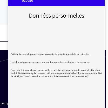
écoute
Données personnelles
Cette boîte de dialogue est là pour vous orienter du mieux possible sur notre site.
Les informations que vous nous transmettez permettent de traiter votre demande.
Cependant, aucune donnée personnelle ou sensible pouvant permettre votre identification
ne doit être communiquée dans cet outil (comme par exemple des informations sur votre état
de santé, vos coordonnées bancaires, vos opinions ou convictions personnelles).
IVRE SUR LES RÉSEAUX