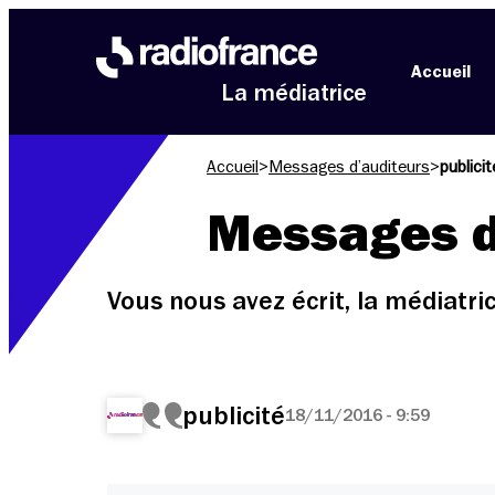
Aller au menu
Aller au contenu
Aller au pied de page
Accueil
La médiatrice
Accueil
>
Messages d’auditeurs
>
publicit
Messages d
Vous nous avez écrit, la médiatr
publicité
18/11/2016 - 9:59