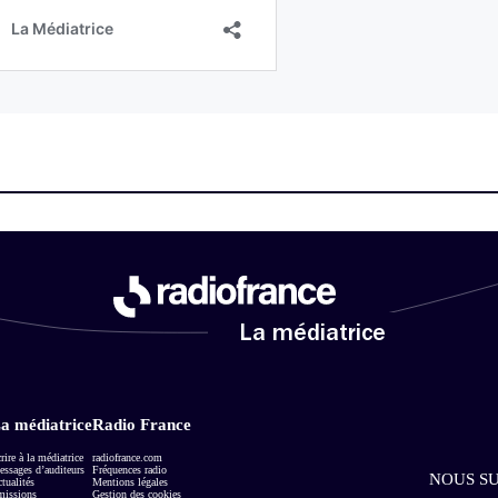
La médiatrice
a médiatrice
Radio France
rire à la médiatrice
radiofrance.com
ssages d’auditeurs
Fréquences radio
NOUS SU
tualités
Mentions légales
missions
Gestion des cookies