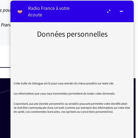
Radio France à votre
s pour
écoute
 France
Données personnelles
Cette boîte de dialogue est là pour vous orienter du mieux possible sur notre site.
Les informations que vous nous transmettez permettent de traiter votre demande.
Cependant, aucune donnée personnelle ou sensible pouvant permettre votre identification
ne doit être communiquée dans cet outil (comme par exemple des informations sur votre état
de santé, vos coordonnées bancaires, vos opinions ou convictions personnelles).