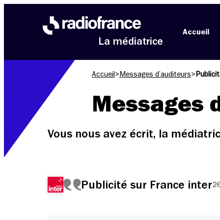
Aller au menu
Aller au contenu
Aller au pied de page
Accueil
La médiatrice
Accueil
>
Messages d’auditeurs
>
Publici
Messages d
Vous nous avez écrit, la médiatr
Publicité sur France inter
26