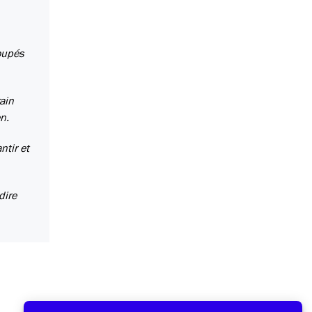
coupés
ain
en.
ntir et
dire