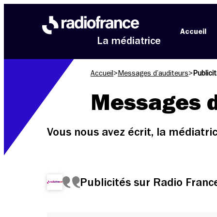
Aller au menu
Aller au contenu
Aller au pied de page
Accueil
La médiatrice
Accueil
>
Messages d’auditeurs
>
Publici
Messages d
Vous nous avez écrit, la médiatr
Publicités sur Radio Franc