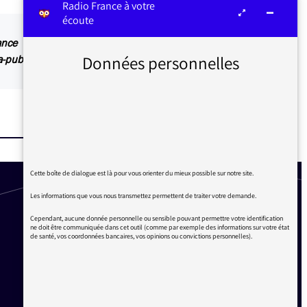
Radio France à votre
écoute
ance
Données personnelles
-publicit-radio-france
Cette boîte de dialogue est là pour vous orienter du mieux possible sur notre site.
Les informations que vous nous transmettez permettent de traiter votre demande.
Cependant, aucune donnée personnelle ou sensible pouvant permettre votre identification
ne doit être communiquée dans cet outil (comme par exemple des informations sur votre état
de santé, vos coordonnées bancaires, vos opinions ou convictions personnelles).