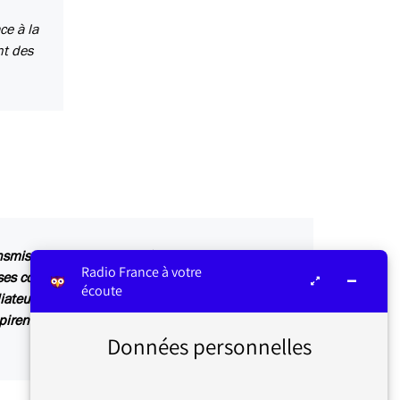
ce à la
nt des
ansmis au service concerné par vos questions ou
Radio France à votre
s contributions sont relayées sur les antennes
écoute
iateur ou dans Les infos du médiateur, lettre
irent également des articles explicatifs à
Données personnelles