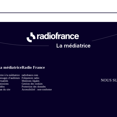
La médiatrice
a médiatrice
Radio France
rire à la médiatrice
radiofrance.com
ssages d’auditeurs
Fréquences radio
NOUS SU
tualités
Mentions légales
missions
Gestion des cookies
déos
Protection des données
an du site
Accessibilité : non-conforme