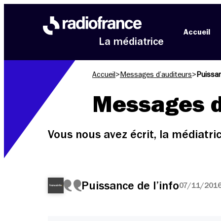
Aller au menu
Aller au contenu
Aller au pied de page
Accueil
La médiatrice
Accueil
>
Messages d’auditeurs
>
Puissan
Messages d
Vous nous avez écrit, la médiatr
Puissance de l’info
07/11/2016 