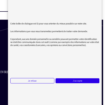
Cette boîte de dialogue est là pour vous orienter du mieux possible sur notre site.
Les informations que vous nous transmettez permettent de traiter votre demande.
Cependant, aucune donnée personnelle ou sensible pouvant permettre votre identification
ne doit être communiquée dans cet outil (comme par exemple des informations sur votre état
de santé, vos coordonnées bancaires, vos opinions ou convictions personnelles).
IVRE SUR LES RÉSEAUX
Je refuse
J'accepte
Aller sur la page Twitter de la Médiatrice
Aller sur la page Facebook de la Médiatrice
Aller sur la page Instagram de la Médiatrice