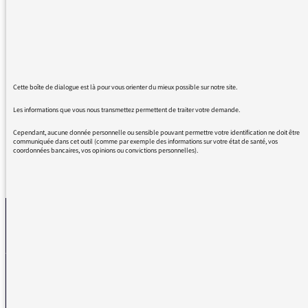
instructive. Vous avez souvent des sujets dont
personne n'a parlé et c'est tant mieux, cela
permet de s'informer car chaque sujet est
vraiment très bien traité, avec une grande
recherche d'information.
Cette boîte de dialogue est là pour vous orienter du mieux possible sur notre site.
Encore merci et bonne continuation.
Les informations que vous nous transmettez permettent de traiter votre demande.
Cependant, aucune donnée personnelle ou sensible pouvant permettre votre identification ne doit être
communiquée dans cet outil (comme par exemple des informations sur votre état de santé, vos
coordonnées bancaires, vos opinions ou convictions personnelles).
REVENIR AUX MESSAGES
La médiatrice