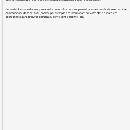
Cependant, aucune donnée personnelle ou sensible pouvant permettre votre identification ne doit être
communiquée dans cet outil (comme par exemple des informations sur votre état de santé, vos
coordonnées bancaires, vos opinions ou convictions personnelles).
17/11/2017 - 14:06
Bonjour,
nous vous remercions de votre message. Il a
été lu par le médiateur et transmis au service
concerné par vos questions ou vos réactions.
Même sans réponse personnelle de notre
part, de nombreuses contributions sont
relayées sur les antennes de France Inter,
franceinfo et France Culture dans les Rendez-
vous du médiateur ou dans Les infos du
médiateur, lettre hebdomadaire destinée à
tous les responsables de Radio France. Elles
inspirent également des articles explicatifs à