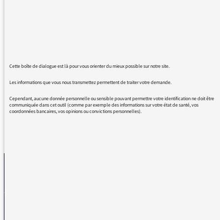
a cessé d'être française.
Passionnant et émouvant, pour moi qui n'ai
que très peu de connaissances de ce pan
d'histoire de la France et de l'Algérie. Né à
Genève en 1963, j'ai beaucoup appris en
Cette boîte de dialogue est là pour vous orienter du mieux possible sur notre site.
écoutant ces 4 heures intenses de radio.
Bravo!
Les informations que vous nous transmettez permettent de traiter votre demande.
Cependant, aucune donnée personnelle ou sensible pouvant permettre votre identification ne doit être
communiquée dans cet outil (comme par exemple des informations sur votre état de santé, vos
coordonnées bancaires, vos opinions ou convictions personnelles).
REVENIR AUX MESSAGES
La médiatrice