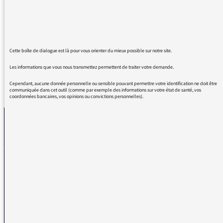
vraiment une magnifique émission, j'espère
qu'il y aura encore beaucoup d'épisodes!
Un grand merci pour votre travail de qualité !
Cette boîte de dialogue est là pour vous orienter du mieux possible sur notre site.
Les informations que vous nous transmettez permettent de traiter votre demande.
Cependant, aucune donnée personnelle ou sensible pouvant permettre votre identification ne doit être
REVENIR AUX MESSAGES
communiquée dans cet outil (comme par exemple des informations sur votre état de santé, vos
coordonnées bancaires, vos opinions ou convictions personnelles).
La médiatrice
VOUS AVEZ UN PROBLÈME DE RÉCEPTION ?
Remplissez l’un de nos formulaires afin que nous puissions vous aider.