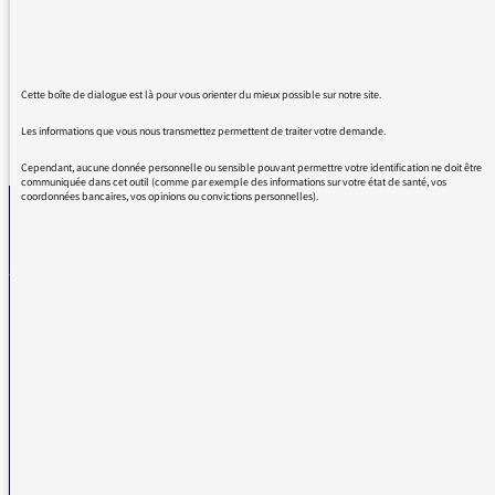
Un immense merci.
Cette boîte de dialogue est là pour vous orienter du mieux possible sur notre site.
Les informations que vous nous transmettez permettent de traiter votre demande.
REVENIR AUX MESSAGES
Cependant, aucune donnée personnelle ou sensible pouvant permettre votre identification ne doit être
communiquée dans cet outil (comme par exemple des informations sur votre état de santé, vos
coordonnées bancaires, vos opinions ou convictions personnelles).
La médiatrice
VOUS AVEZ UN PROBLÈME DE RÉCEPTION ?
Remplissez l’un de nos formulaires afin que nous puissions vous aider.
Réception FM/DAB